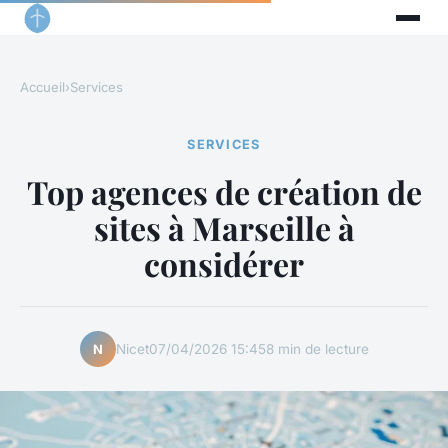
Accueil
›
Services
SERVICES
Top agences de création de
sites à Marseille à
considérer
Nicet
07/04/2026 15:45
8 min de lecture
N