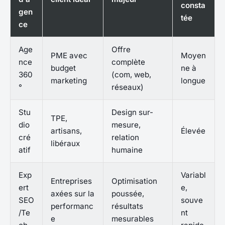
consta
gen
tée
ce
Age
Offre
PME avec
Moyen
nce
complète
budget
ne à
360
(com, web,
marketing
longue
°
réseaux)
Stu
Design sur-
TPE,
dio
mesure,
artisans,
Élevée
cré
relation
libéraux
atif
humaine
Exp
Variabl
Entreprises
Optimisation
ert
e,
axées sur la
poussée,
SEO
souve
performanc
résultats
/Te
nt
e
mesurables