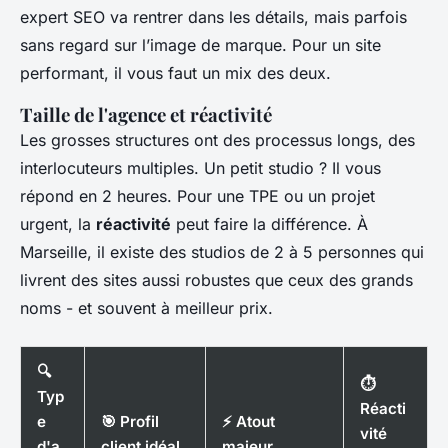
expert SEO va rentrer dans les détails, mais parfois
sans regard sur l’image de marque. Pour un site
performant, il vous faut un mix des deux.
Taille de l'agence et réactivité
Les grosses structures ont des processus longs, des
interlocuteurs multiples. Un petit studio ? Il vous
répond en 2 heures. Pour une TPE ou un projet
urgent, la
réactivité
peut faire la différence. À
Marseille, il existe des studios de 2 à 5 personnes qui
livrent des sites aussi robustes que ceux des grands
noms - et souvent à meilleur prix.
🔍
⏱
Typ
Réacti
e
🎯 Profil
⚡ Atout
vité
d'a
client idéal
majeur