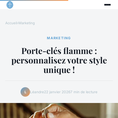
Accueil
›
Marketing
MARKETING
Porte-clés flamme :
personnalisez votre style
unique !
Léandre
22 janvier 2026
7 min de lecture
L