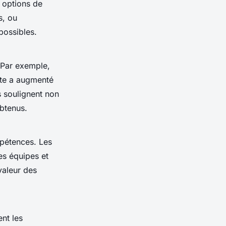
 options de
s, ou
possibles.
 Par exemple,
nte a augmenté
 soulignent non
obtenus.
mpétences. Les
es équipes et
valeur des
nt les