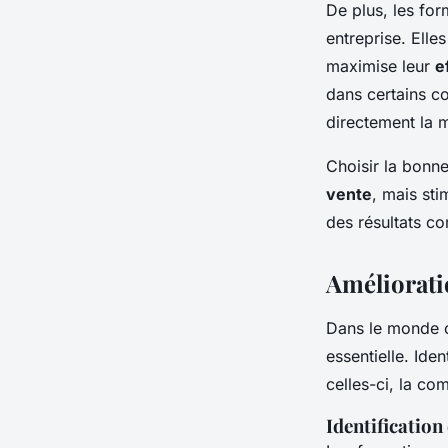
De plus, les fo
entreprise. Elle
maximise leur
e
dans certains co
directement la 
Choisir la bon
vente
, mais st
des résultats c
Améliorati
Dans le monde co
essentielle. Ide
celles-ci, la co
Identification