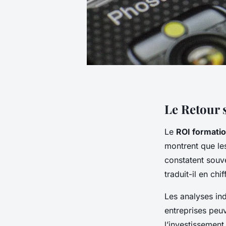
Le Retour 
Le
ROI formati
montrent que les
constatent souv
traduit-il en chi
Les analyses ind
entreprises peuve
l’investissement 