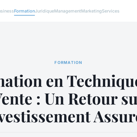
usiness
Formation
Juridique
Management
Marketing
Services
FORMATION
ation en Techniqu
ente : Un Retour s
vestissement Assur