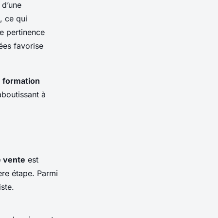
 d’une
, ce qui
e pertinence
ées favorise
 formation
aboutissant à
e vente
est
ère étape. Parmi
iste.