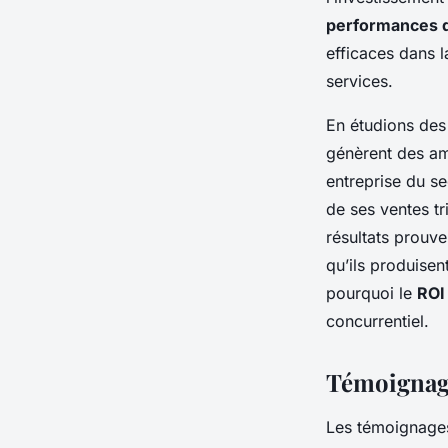
performances d
efficaces dans 
services.
En étudions de
génèrent des am
entreprise du s
de ses ventes tr
résultats prouve
qu’ils produisen
pourquoi le
ROI
concurrentiel.
Témoignage
Les témoignages