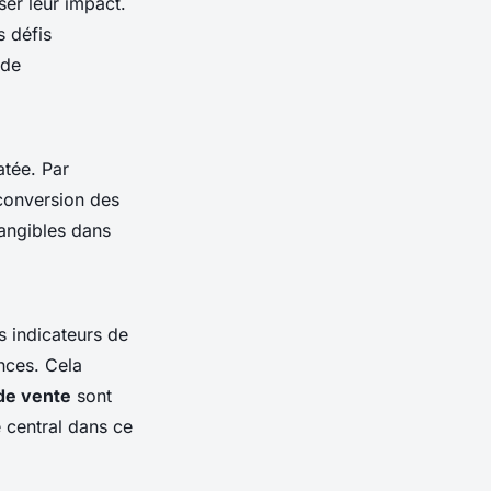
er leur impact.
s défis
 de
atée. Par
conversion des
tangibles dans
es indicateurs de
nces. Cela
 de vente
sont
e central dans ce