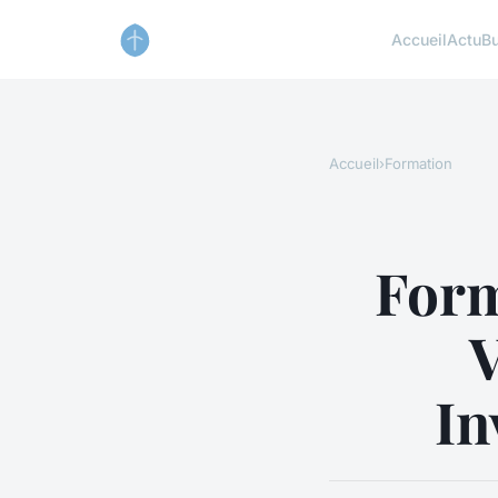
Accueil
Actu
B
Accueil
›
Formation
Form
V
In