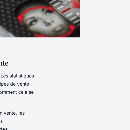
nte
Les statistiques
uipes de vente
comment cela se
n vente, les
is
 des