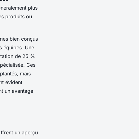
énéralement plus
es produits ou
mes bien conçus
es équipes. Une
ntation de 25 %
spécialisée. Ces
mplantés, mais
nt évident
ant un avantage
ffrent un aperçu