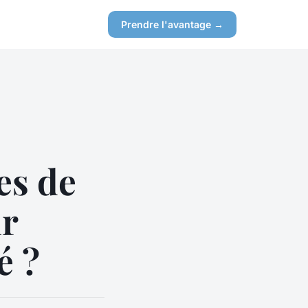
Prendre l'avantage →
es de
ur
é ?