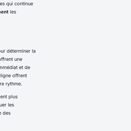
es qui continue
ment
les
our déterminer la
offrent une
immédiat et de
igne offrent
re rythme.
vent plus
uer les
n des